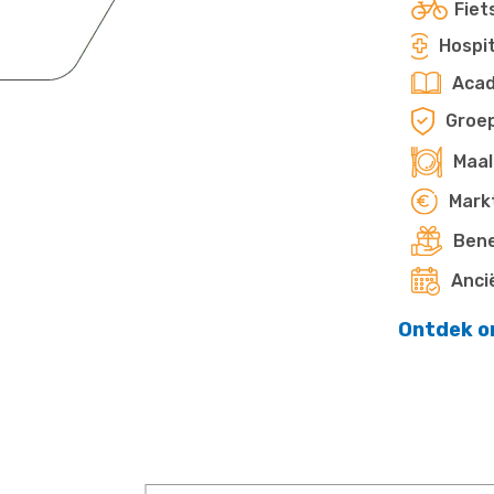
Fiet
Hospit
Aca
Groe
Maal
Mark
Bene
Anci
Ontdek o