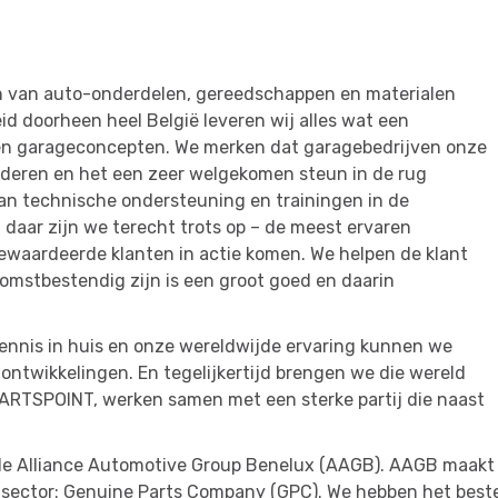
len van auto-onderdelen, gereedschappen en materialen
eid doorheen heel België leveren wij alles wat een
n en garageconcepten. We merken dat garagebedrijven onze
rderen en het een zeer welgekomen steun in de rug
an technische ondersteuning en trainingen in de
 daar zijn we terecht trots op – de meest ervaren
gewaardeerde klanten in actie komen. We helpen de klant
omstbestendig zijn is een groot goed en daarin
kennis in huis en onze wereldwijde ervaring kunnen we
tontwikkelingen. En tegelijkertijd brengen we die wereld
ARTSPOINT, werken samen met een sterke partij die naast
de Alliance Automotive Group Benelux (AAGB). AAGB maakt 
e sector: Genuine Parts Company (GPC). We hebben het best