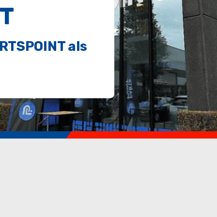
T
RTSPOINT als