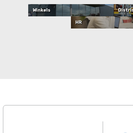
Winkels
Distri
HR