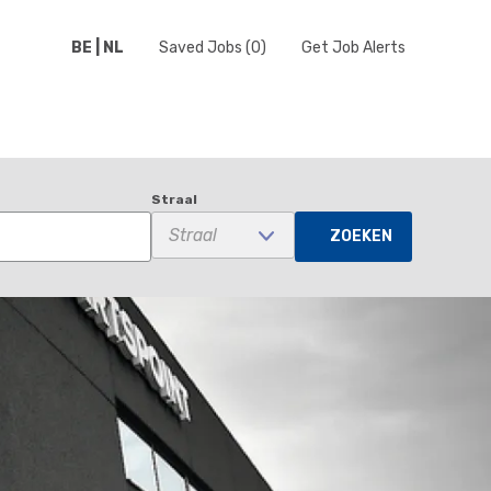
BE | NL
Saved Jobs
(0)
Get Job Alerts
Straal
ZOEKEN