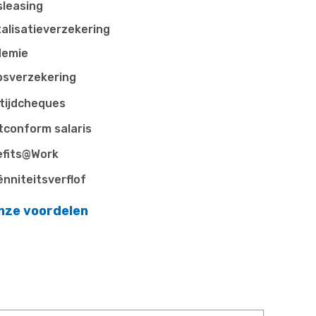
sleasing
alisatieverzekering
demie
psverzekering
tijdcheques
tconform salaris
fits@Work
ënniteitsverflof
nze voordelen