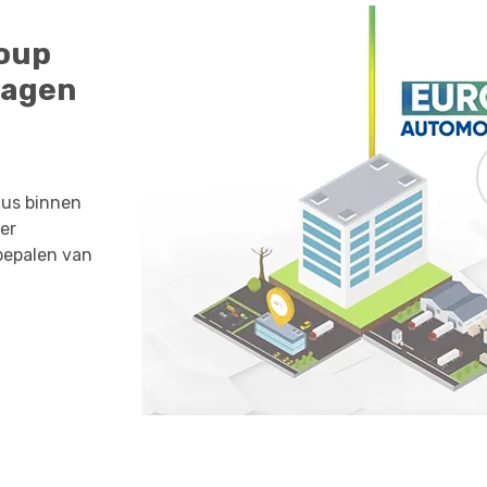
roup
lagen
aus binnen
er
 bepalen van